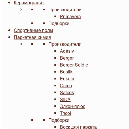
Керамогранит
Производители
Primavera
Подборки
Спортивные полы
Паркетная химия
Производители
Adesiv
Berger
Berger-Seidle
Bostik
Eukula
Osmo
Saicos
SIKA
Элкон-плюс
Tricol
Подборки
Воск для паркета