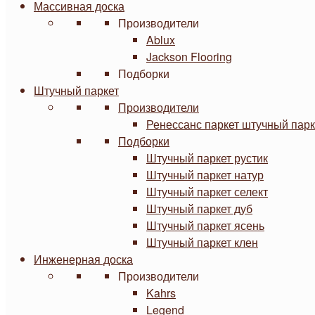
Массивная доска
Производители
Ablux
Jackson Flooring
Подборки
Штучный паркет
Производители
Ренессанс паркет штучный парк
Подборки
Штучный паркет рустик
Штучный паркет натур
Штучный паркет селект
Штучный паркет дуб
Штучный паркет ясень
Штучный паркет клен
Инженерная доска
Производители
Kahrs
Legend