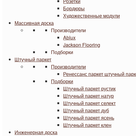
Розетки
Бордюры
Художественные модули
Массивная доска
Производители
Ablux
Jackson Flooring
Подборки
Штучный паркет
Производители
Ренессанс паркет штучный парк
Подборки
Штучный паркет рустик
Штучный паркет натур
Штучный паркет селект
Штучный паркет дуб
Штучный паркет ясень
Штучный паркет клен
Инженерная доска