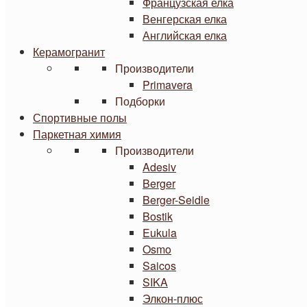
Французская елка
Венгерская елка
Английская елка
Керамогранит
Производители
Primavera
Подборки
Спортивные полы
Паркетная химия
Производители
Adesiv
Berger
Berger-Seidle
Bostik
Eukula
Osmo
Saicos
SIKA
Элкон-плюс