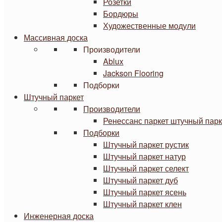
Розетки
Бордюры
Художественные модули
Массивная доска
Производители
Ablux
Jackson Flooring
Подборки
Штучный паркет
Производители
Ренессанс паркет штучный парк
Подборки
Штучный паркет рустик
Штучный паркет натур
Штучный паркет селект
Штучный паркет дуб
Штучный паркет ясень
Штучный паркет клен
Инженерная доска