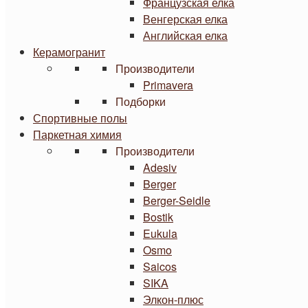
Французская елка
Венгерская елка
Английская елка
Керамогранит
Производители
Primavera
Подборки
Спортивные полы
Паркетная химия
Производители
Adesiv
Berger
Berger-Seidle
Bostik
Eukula
Osmo
Saicos
SIKA
Элкон-плюс